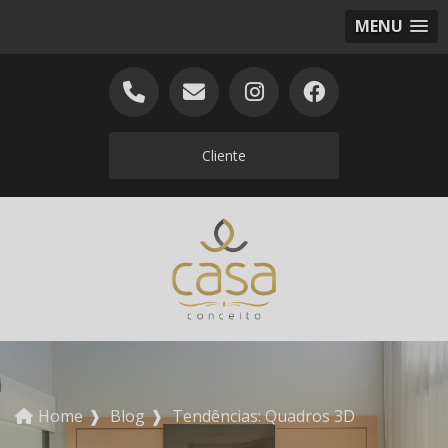
MENU
Cliente
Home
❱
Blog
❱
Tendências: Quadros 3D