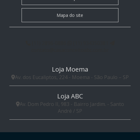
Mapa do site
(11) 2896-0886
(11) 934350381
contato@casaconceitoabc.com.br
Loja Moema
Av. dos Eucaliptos, 224 - Moema - São Paulo – SP
Loja ABC
Av. Dom Pedro II, 983 - Bairro Jardim. - Santo
André / SP