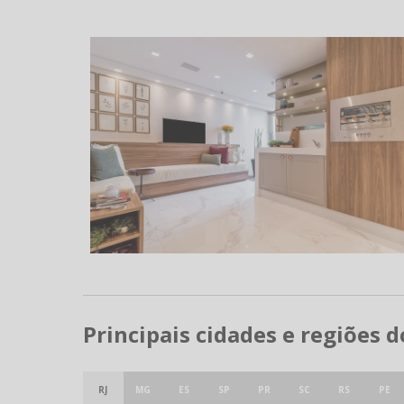
Principais cidades e regiões 
RJ
MG
ES
SP
PR
SC
RS
PE