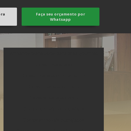
ora
Faça seu orçamento por
Whatsapp
Armários planejados para área gourmet
Closet planejado
Closet planejado orçamento
Closet planejado preço
Closets planejados sp
Comprar cozinha planejada
Comprar moveis planejados