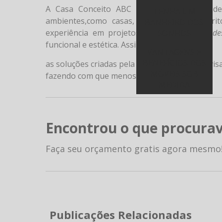
A Casa Conceito ABC realiza consultoria d
TENHA UM
ambientes,como casas, apartamentos, escrit
BANHEIRO DOS
experiência em projetos de arquitetura e
de
SONHOS
funcional e estética. Assim,
VANTAGENS E
BENEFÍCIOS DOS
as soluções criadas pela Casa Conceito ABC vi
MÓVEIS SOB
fazendo com que menos seja mais.
MEDIDA
Encontrou o que procura
Faça seu orçamento gratis agora mesmo
Publicações Relacionadas