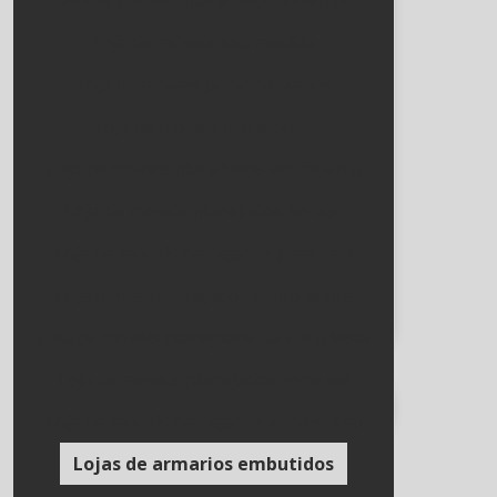
Home theater planejado moderno
Mensagem
Loja de móveis sob medida
Loja de moveis personalizados
Loja de moveis planejados
Loja de moveis planejados em moema
Solicitar meu Orçamento
Loja de moveis planejados no abc
Orçamento por Whatsapp
Loja de moveis planejados para sala
Loja moveis planejados santo andre
Loja de moveis planejados na zona leste
Loja de moveis planejados zona sul
Páginas Relacionadas
Loja de moveis planejados zona sul sp
Lojas de armarios embutidos