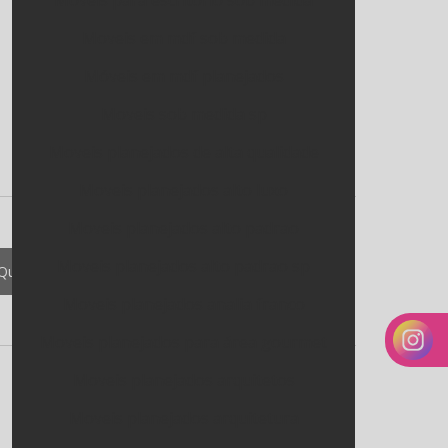
Moveis para escritorio sob medida
Moveis em mdf sob medida
Móveis em mdf planejados
Moveis sob medida sp
Moveis planejados de alta qualidade
Moveis planejados alto luxo
Moveis planejados alto padrao
Moveis planejados alto padrao sp
Quero meu orçamento
Moveis planejados analia franco
Moveis planejados para área gourmet
Moveis planejados arquitetos
Moveis planejados arquitetura