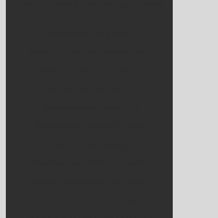
Lojas de moveis planejados na zona leste
sp
Marcenaria alto padrão
Marcenaria alto padrão são paulo
Marcenaria de alto padrão sp
Marcenaria sob medida
Marcenaria sob medida sp
Marcenaria moveis planejados
Marcenaria móveis planejados sp
Móveis de alto padrão sob medida
Moveis corporativos sob medida
Moveis corporativos planejados