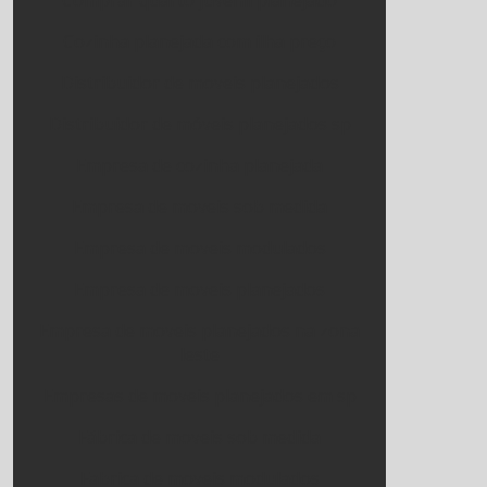
Comprar quarto juvenil planejado
Cozinha planejada com ilha preço
Distribuidor de moveis planejados
Distribuidor de móveis planejados sp
Empresa de cozinha planejada
Empresa de moveis sob medida
Empresa de moveis modulados
Empresa de moveis planejados
Empresa de moveis planejados na zona
leste
Empresas de moveis planejados em sp
Fábrica de moveis sob medida
Fabrica de moveis modulados