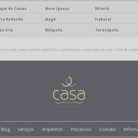
que de Caxias
Nova Iguaçu
Niterói
lta Redonda
Magé
Itaboraí
bo Frio
Nilópolis
Teresópolis
ial ou total, mesmo citando nossos links, é proibida sem a autorização do autor. Crime de violaçã
Blog
Serviços
Arquitetos
Processos
Contato
Inform