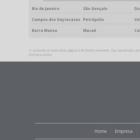
Rio de Janeiro
São Gonçalo
Du
Campos dos Goytacazes
Petrópolis
Vo
Barra Mansa
Macaé
Ca
O conteúdo do texto desta página é de direito reservado. Sua reprodução, parc
direitos autorais
.
Home
Empresa