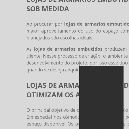
SOB MEDIDA
Ao procurar por
lojas de armarios embutid
maior aproveitamento do uso do espaço co
planejados são escolhas ideais.
As
lojas de armarios embutidos
produzem m
cliente. Nesse processo de criação, o ambient
Blog
desenvolvimento do projeto, por isso esse tip
quando se deseja adquirir móveis planejados.
APARTAMENTO
PLANEJADO
LOJAS DE ARMARIOS EMBUTID
CÔMODO - DOIS
OTIMIZAM OS AMBIENTES
CÔMODOS
CORES NA
O principal objetivo de quem decide optar pel
DECORAÇÃO
Em especial nos cômodos pequenos, ou que p
DICAS PARA
espaço disponível. Os projetos desenvolvidos 