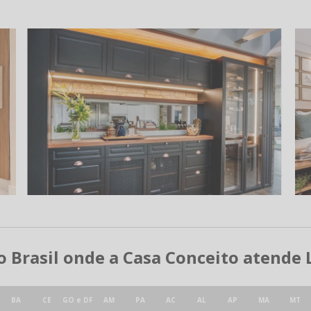
do Brasil onde a Casa Conceito atende
BA
CE
GO e DF
AM
PA
AC
AL
AP
MA
MT