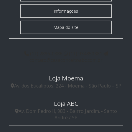
Informações
Mapa do site
(11) 2896-0886
(11) 934350381
contato@casaconceitoabc.com.br
Loja Moema
Av. dos Eucaliptos, 224 - Moema - São Paulo – SP
Loja ABC
Av. Dom Pedro II, 983 - Bairro Jardim. - Santo
André / SP