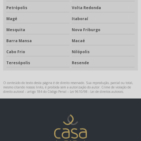
Petrópolis
Volta Redonda
Magé
Itaboraí
Mesquita
Nova Friburgo
Barra Mansa
Macaé
Cabo Frio
Nilópolis
Teresópolis
Resende
O conteúdo do texto desta página é de direito reservado. Sua reprodução, parcial ou total,
mesmo citando nossos links, é proibida sem a autorização do autor. Crime de violação de
direito autoral – artigo 184 do Código Penal –
Lei 9610/98 - Lei de direitos autorais
.