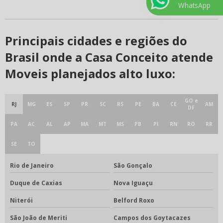
WhatsApp
Principais cidades e regiões do
Brasil onde a Casa Conceito atende
Moveis planejados alto luxo:
GO e
RJ
MG
ES
SP
PR
SC
RS
PE
BA
CE
AM
DF
PA
AC
AL
AP
MA
MT
MS
PB
PI
RN
RO
RR
SE
TO
Rio de Janeiro
São Gonçalo
Duque de Caxias
Nova Iguaçu
Niterói
Belford Roxo
São João de Meriti
Campos dos Goytacazes