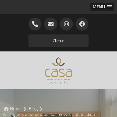
MENU
Cliente
Home
❱
Blog
❱
Vantagens e benefícios dos móveis sob medida