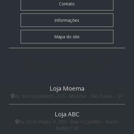
Contato
Informações
Mapa do site
(11) 2896-0886
(11) 934350381
contato@casaconceitoabc.com.br
Loja Moema
Av. dos Eucaliptos, 224 - Moema - São Paulo – SP
Loja ABC
Av. Dom Pedro II, 983 - Bairro Jardim. - Santo
André / SP