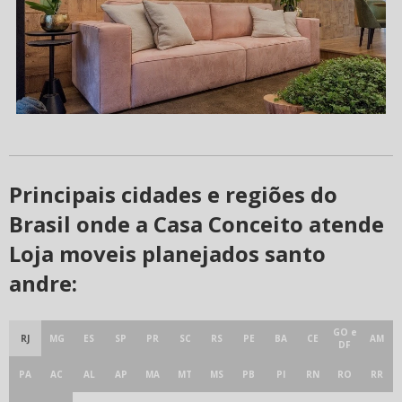
Principais cidades e regiões do
Brasil onde a Casa Conceito atende
Loja moveis planejados santo
andre:
GO e
RJ
MG
ES
SP
PR
SC
RS
PE
BA
CE
AM
DF
PA
AC
AL
AP
MA
MT
MS
PB
PI
RN
RO
RR