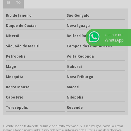
SE
TO
Rio de Janeiro
São Gonçalo
Duque de Caxias
Nova Iguaçu
chamar no
Niterói
Belford Roxo
WhatsApp
São João de Meriti
Campos dos Goytacazes
Petrópolis
Volta Redonda
Magé
Itaboraí
Mesquita
Nova Friburgo
Barra Mansa
Macaé
Cabo Frio
Nilópolis
Teresópolis
Resende
O conteúdo do texto desta página é de direito reservado. Sua reprodução, parcial ou total,
mesmo citando nossos links, é proibida sem a autorização do autor. Crime de violação de