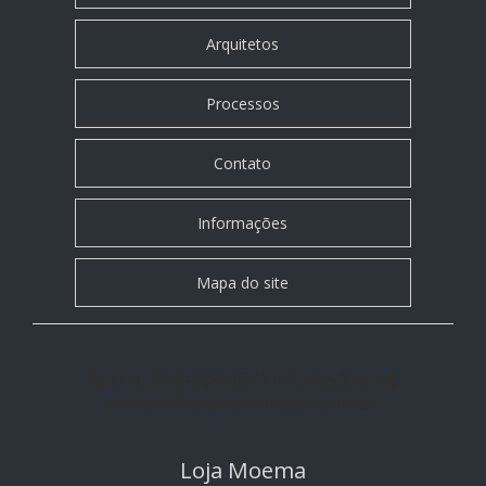
Arquitetos
Processos
Contato
Informações
Mapa do site
(11) 2896-0886
(11) 934350381
contato@casaconceitoabc.com.br
Loja Moema