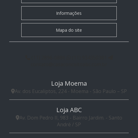
Informações
Mapa do site
(11) 2896-0886
(11) 934350381
contato@casaconceitoabc.com.br
Loja Moema
Av. dos Eucaliptos, 224 - Moema - São Paulo – SP
Loja ABC
Av. Dom Pedro II, 983 - Bairro Jardim. - Santo
André / SP