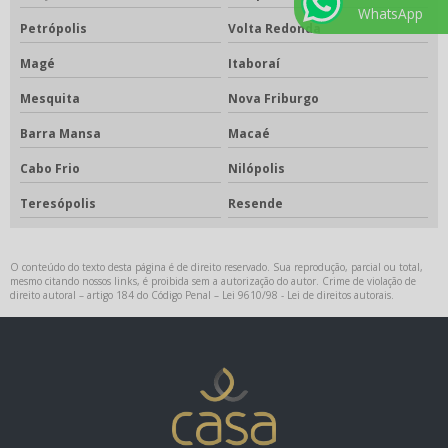
WhatsApp
Petrópolis
Volta Redonda
Magé
Itaboraí
Mesquita
Nova Friburgo
Barra Mansa
Macaé
Cabo Frio
Nilópolis
Teresópolis
Resende
O conteúdo do texto desta página é de direito reservado. Sua reprodução, parcial ou total,
mesmo citando nossos links, é proibida sem a autorização do autor. Crime de violação de
direito autoral – artigo 184 do Código Penal –
Lei 9610/98 - Lei de direitos autorais
.