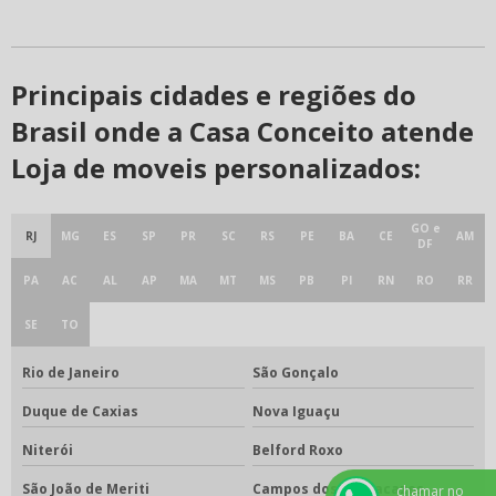
Principais cidades e regiões do
Brasil onde a Casa Conceito atende
Loja de moveis personalizados:
GO e
RJ
MG
ES
SP
PR
SC
RS
PE
BA
CE
AM
DF
PA
AC
AL
AP
MA
MT
MS
PB
PI
RN
RO
RR
SE
TO
Rio de Janeiro
São Gonçalo
Duque de Caxias
Nova Iguaçu
Niterói
Belford Roxo
São João de Meriti
Campos dos Goytacazes
chamar no